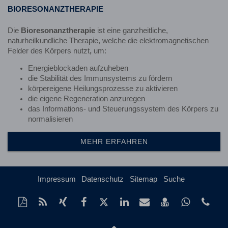
BIORESONANZTHERAPIE
Die
Bioresonanztherapie
ist eine ganzheitliche,
naturheilkundliche Therapie, welche die elektromagnetischen
Felder des Körpers nutzt
,
um:
Energieblockaden aufzuheben
die Stabilität des Immunsystems zu fördern
körpereigene Heilungsprozesse zu aktivieren
die eigene Regeneration anzuregen
das Informations- und Steuerungssystem des Körpers zu
normalisieren
MEHR ERFAHREN
Impressum
Datenschutz
Sitemap
Suche
Diese
RSS-
Auf
Auf
Auf
Auf
Per
vCard
Auf
tel
Seite
Feed
Xing
Facebook
Twitter
LinkedIn
Mail
speichern
Whatsap
(84
als
mitteilen
teilen
teilen
teilen
empfehlen
teilen
931
Nach
PDF