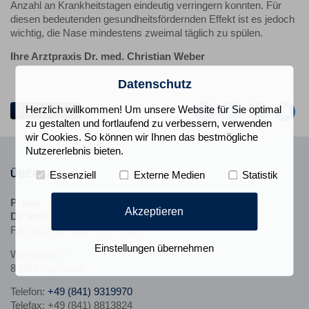
Anzahl an Krankheitstagen eindeutig verringern konnten. Für
diesen bedeutenden gesundheitsfördernden Effekt ist es jedoch
wichtig, die Nase mindestens zweimal täglich zu spülen.
Ihre Arztpraxis Dr. med. Christian Weber
Auf
Auf
Auf
Pe
Datenschutz
Facebook
Twitter
Whatsa
Ma
teilen
teilen
teilen
em
Herzlich willkommen! Um unsere Website für Sie optimal
Zur Übersicht
zu gestalten und fortlaufend zu verbessern, verwenden
wir Cookies. So können wir Ihnen das bestmögliche
Nutzererlebnis bieten.
ÜBER UNS
Essenziell
Externe Medien
Statistik
Praxis
Akzeptieren
Dr. med. Christian Weber
Facharzt für Allgemeinmedizin
Einstellungen übernehmen
Weningstr. 2
85053 Ingolstadt
Telefon:
+49 (841) 9319970
Telefax: +49 (841) 8813824