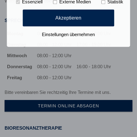
Webseite:
www.drweber-in.de
Essenziell
Externe Medien
Statistik
Akzeptieren
SPRECHZEITEN
Montag
08:00 - 12:00 Uhr
16:00 - 18:00 Uhr
Einstellungen übernehmen
Dienstag
08:00 - 12:00 Uhr
17:00 - 19:00 Uhr
Mittwoch
08:00 - 12:00 Uhr
Donnerstag
08:00 - 12:00 Uhr
16:00 - 18:00 Uhr
Freitag
08:00 - 12:00 Uhr
Bitte vereinbaren Sie rechtzeitig Ihre Termine mit uns.
TERMIN ONLINE ABSAGEN
BIORESONANZTHERAPIE