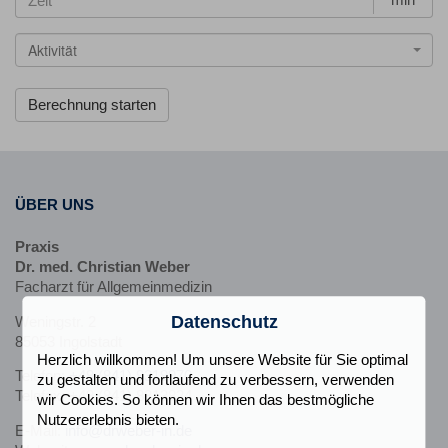
min
Aktivität
ÜBER UNS
Praxis
Dr. med. Christian Weber
Facharzt für Allgemeinmedizin
Datenschutz
Weningstr. 2
85053 Ingolstadt
Herzlich willkommen! Um unsere Website für Sie optimal
Telefon:
+49 (841) 9319970
zu gestalten und fortlaufend zu verbessern, verwenden
Telefax: +49 (841) 8813824
wir Cookies. So können wir Ihnen das bestmögliche
Nutzererlebnis bieten.
E-Mail:
info@drweber-in.de