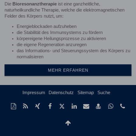
Die
Bioresonanztherapie
ist eine ganzheitliche,
naturheilkundliche Therapie, welche die elektromagnetischen
Felder des Körpers nutzt
,
um:
Energieblockaden aufzuheben
die Stabilität des Immunsystems zu fördern
körpereigene Heilungsprozesse zu aktivieren
die eigene Regeneration anzuregen
das Informations- und Steuerungssystem des Körpers zu
normalisieren
MEHR ERFAHREN
Impressum
Datenschutz
Sitemap
Suche
Diese
RSS-
Auf
Auf
Auf
Auf
Per
vCard
Auf
tel
Seite
Feed
Xing
Facebook
Twitter
LinkedIn
Mail
speichern
Whatsap
(84
als
mitteilen
teilen
teilen
teilen
empfehlen
teilen
931
Nach
PDF
oben
drucken
Scrollen