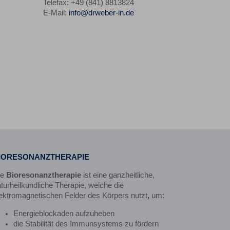
Telefax: +49 (841) 8813824
E-Mail:
info@drweber-in.de
IORESONANZTHERAPIE
ie
Bioresonanztherapie
ist eine ganzheitliche,
turheilkundliche Therapie, welche die
ektromagnetischen Felder des Körpers nutzt
,
um:
Energieblockaden aufzuheben
die Stabilität des Immunsystems zu fördern