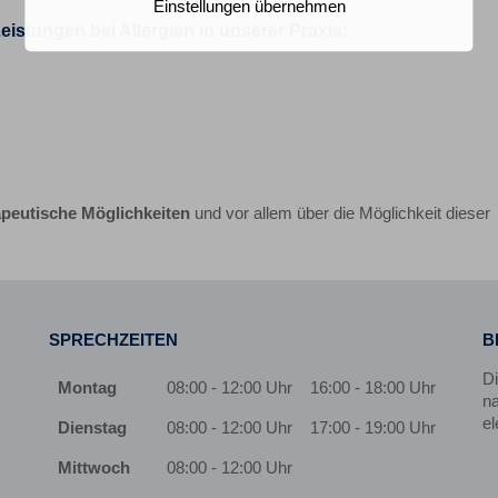
Einstellungen übernehmen
istungen bei Allergien in unserer Praxis:
apeutische Möglichkeiten
und vor allem über die Möglichkeit dieser
SPRECHZEITEN
B
D
Montag
08:00 - 12:00 Uhr
16:00 - 18:00 Uhr
na
el
Dienstag
08:00 - 12:00 Uhr
17:00 - 19:00 Uhr
Mittwoch
08:00 - 12:00 Uhr