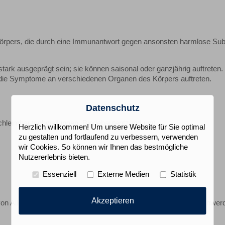
Körpers, die durch eine Immunantwort gegen ansonsten harmlose Su
tark ausgeprägt sein; sie können saisonal oder ganzjährig auftreten. 
die Symptome an verschiedenen Organen des Körpers auftreten.
Datenschutz
hleimhautschwellungen, Bindehautentzündung)
Herzlich willkommen! Um unsere Website für Sie optimal
zu gestalten und fortlaufend zu verbessern, verwenden
wir Cookies. So können wir Ihnen das bestmögliche
Nutzererlebnis bieten.
Essenziell
Externe Medien
Statistik
Akzeptieren
on Allergien, sodass Sie Allergene gezielt vermeiden oder Beschwer