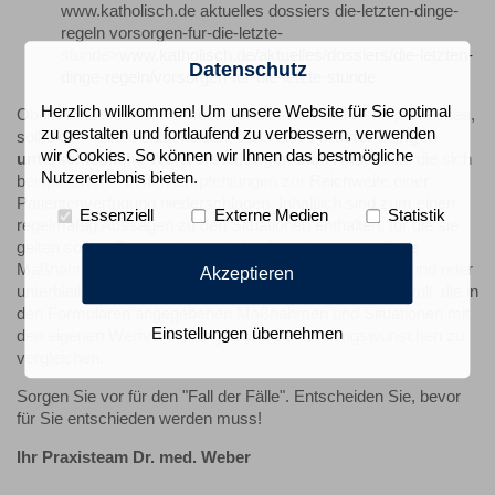
www.katholisch.de aktuelles dossiers die-letzten-dinge-
regeln vorsorgen-fur-die-letzte-
stunde>
www.katholisch.de/aktuelles/dossiers/die-letzten-
Datenschutz
dinge-regeln/vorsorgen-fur-die-letzte-stunde
Herzlich willkommen! Um unsere Website für Sie optimal
Ob im Einzelfall ein Formular benutzt wird und wenn ja welches,
zu gestalten und fortlaufend zu verbessern, verwenden
sollte der Patient entscheiden, denn diese
Muster bringen
wir Cookies. So können wir Ihnen das bestmögliche
unterschiedliche Wertvorstellungen zum Ausdruck
, die sich
Nutzererlebnis bieten.
beispielsweise in den Empfehlungen zur Reichweite einer
Patientenverfügung niederschlagen. Inhaltlich sind zum einen
Essenziell
Externe Medien
Statistik
regelmäßig Aussagen zu den Situationen enthalten, für die sie
gelten sollen. Zum anderen wird auf bestimmte ärztliche
Maßnahmen, die in bestimmten Situationen angezeigt sind oder
Akzeptieren
unterbleiben sollen, abgestellt. Daher erscheint es sinnvoll, die in
den Formularen angegebenen Maßnahmen und Situationen mit
Einstellungen übernehmen
den eigenen Wertvorstellungen und Behandlungswünschen zu
vergleichen.
Sorgen Sie vor für den "Fall der Fälle". Entscheiden Sie, bevor
für Sie entschieden werden muss!
Ihr Praxisteam Dr. med. Weber
Auf
Auf
Auf
Pe