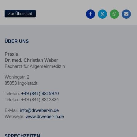
Facebook
Twitter
Whatsa
Ma
teilen
teilen
teilen
em
Zur Übersicht
ÜBER UNS
Praxis
Dr. med. Christian Weber
Facharzt für Allgemeinmedizin
Weningstr. 2
85053 Ingolstadt
Telefon:
+49 (841) 9319970
Telefax: +49 (841) 8813824
E-Mail:
info@drweber-in.de
Webseite:
www.drweber-in.de
SPRECHZEITEN